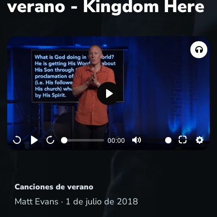
verano - Kingdom Here
P
l
a
00:00
y
Canciones de verano
Matt Evans ·
1 de julio de 2018