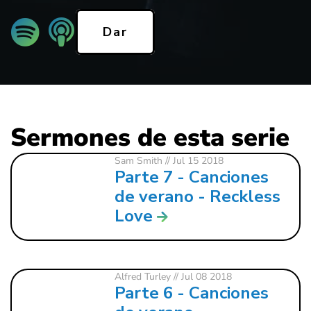
Dar
Sermones de esta serie
Sam Smith
// Jul 15 2018
Parte 7 - Canciones
de verano - Reckless
Love
Alfred Turley
// Jul 08 2018
Parte 6 - Canciones