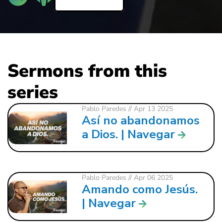
Sermons from this
series
Pablo Paredes
// Apr 13 2025
Así no abandonamos
a Dios. | Navegar
Pablo Paredes
// Apr 06 2025
Amando como Jesús.
| Navegar