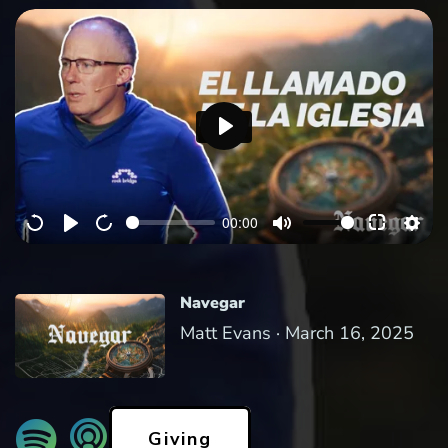
P
l
a
00:00
y
Navegar
Matt Evans ·
March 16, 2025
Giving