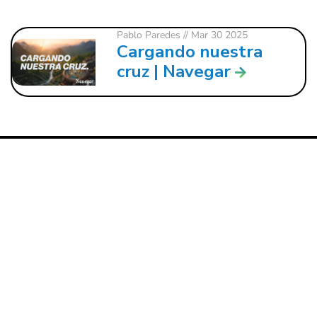
Pablo Paredes
// Mar 30 2025
Cargando nuestra
cruz | Navegar
121 W. CRAWFORD ST.
DALTON, GA 30720
706.279.3175
INFO@ROCKBRIDGE.CC