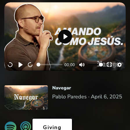
P
l
a
00:00
y
Navegar
Pablo Paredes ·
April 6, 2025
Giving