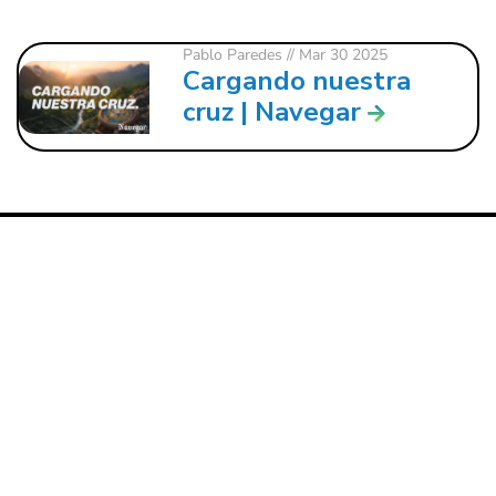
Pablo Paredes
// Mar 30 2025
Cargando nuestra
cruz | Navegar
121 W. CRAWFORD ST.
DALTON, GA 30720
706.279.3175
INFO@ROCKBRIDGE.CC