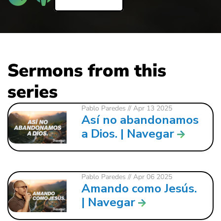
Sermons from this
series
Pablo Paredes
// Apr 13 2025
Así no abandonamos
a Dios. | Navegar
Pablo Paredes
// Apr 06 2025
Amando como Jesús.
| Navegar