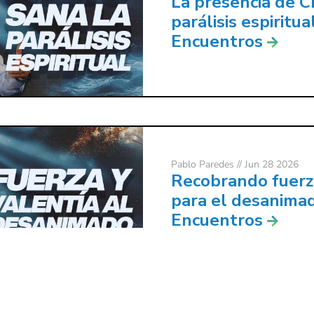
La presencia de Cr
parálisis espiritual
Encuentros
Pablo Paredes
// Jun 28 2026
Recobrando fuerza
para el desanimad
Encuentros