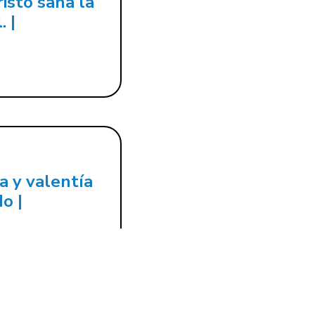
isto sana la
. |
 y valentía
o |