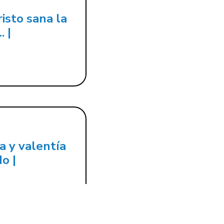
isto sana la
. |
 y valentía
o |