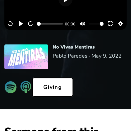
P
l
a
00:00
y
No Vivas Mentiras
Pablo Paredes ·
May 9, 2022
Giving