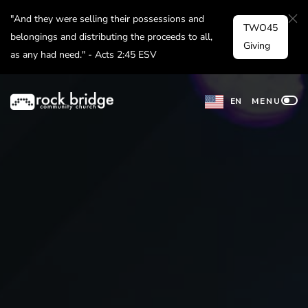
Skip
"And they were selling their possessions and
TWO45
to
belongings and distributing the proceeds to all,
Giving
as any had need." - Acts 2:45 ESV
content
EN
MENU