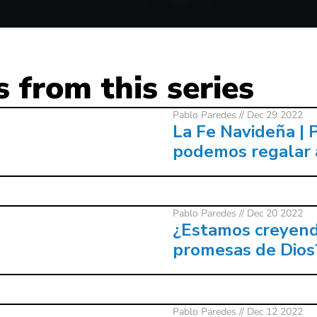
 from this series
Pablo Paredes
// Dec 29 2022
La Fe Navideña | 
podemos regalar 
Pablo Paredes
// Dec 20 2022
¿Estamos creyend
promesas de Dios
Pablo Paredes
// Dec 12 2022