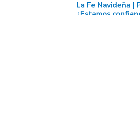
La Fe Navideña | P
¿Estamos confian
este momento?
About
Co
LOCATIONS
ALL
VISION
UP
STAFF
CO
BELIEFS
DI
BYLAWS
ST
CO