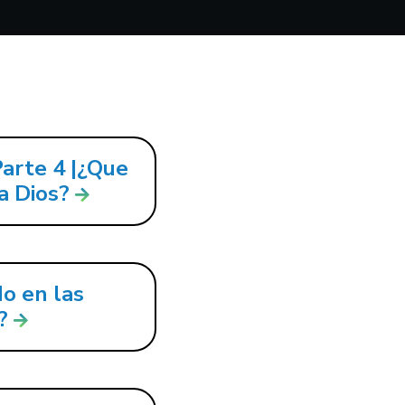
Parte 4 |¿Que
a Dios?
o en las
?