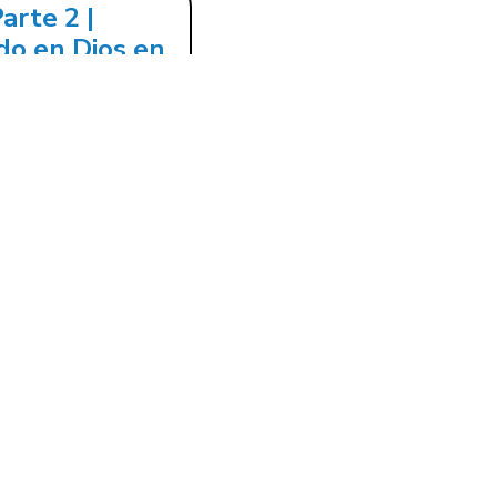
arte 2 |
do en Dios en
nnect
 IN
COMING EVENTS
NNECT GROUPS
SCIPLESHIP GROUPS
ART SERVING
MMUNITY OUTREACH