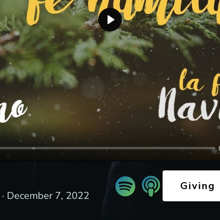
P
l
a
y
Giving
 ·
December 7, 2022