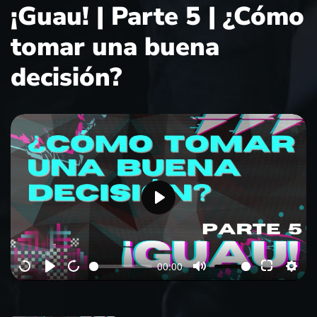
¡Guau! | Parte 5 | ¿Cómo
tomar una buena
decisión?
P
l
a
00:00
y