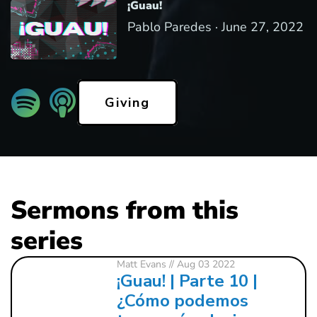
¡Guau!
Pablo Paredes ·
June 27, 2022
Giving
Sermons from this
series
Matt Evans
// Aug 03 2022
¡Guau! | Parte 10 |
¿Cómo podemos