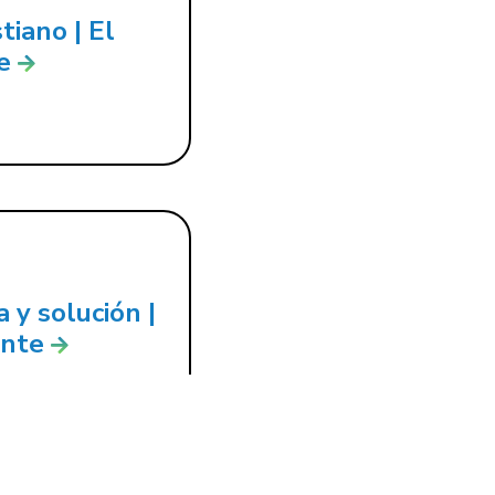
tiano | El
e
 y solución |
onte