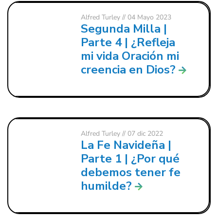
Alfred Turley
// 04 Mayo 2023
Segunda Milla |
Parte 4 | ¿Refleja
mi vida Oración mi
creencia en Dios?
Alfred Turley
// 07 dic 2022
La Fe Navideña |
Parte 1 | ¿Por qué
debemos tener fe
humilde?