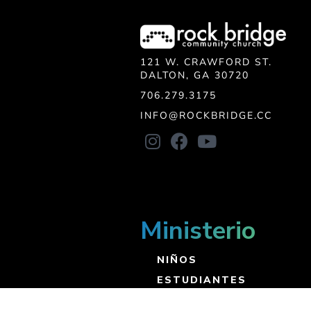
121 W. CRAWFORD ST.
DALTON, GA 30720
706.279.3175
INFO@ROCKBRIDGE.CC
Ministerio
NIÑOS
ESTUDIANTES
CONOCE A JESÚS