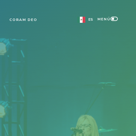
MENÚ
ES
S
CORAM DEO