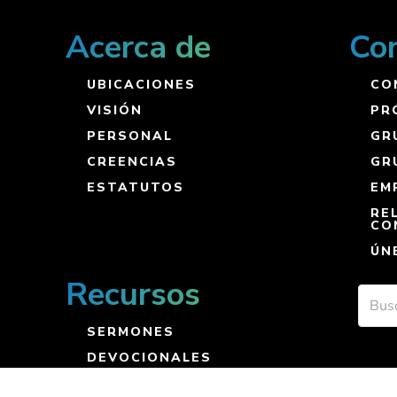
Acerca de
Co
UBICACIONES
CO
VISIÓN
PR
PERSONAL
GR
CREENCIAS
GR
ESTATUTOS
EM
RE
CO
ÚN
Recursos
SERMONES
DEVOCIONALES
RECURSOS