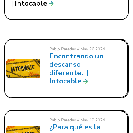
| Intocable
Pablo Paredes
// May 26 2024
Encontrando un
descanso
diferente. |
Intocable
Pablo Paredes
// May 19 2024
¿Para qué es la