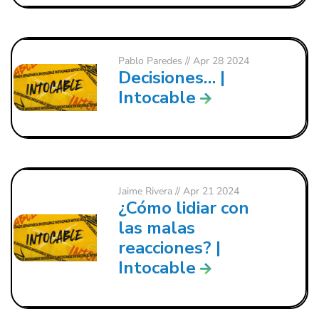
Pablo Paredes
// Apr 28 2024
Decisiones… |
Intocable
Jaime Rivera
// Apr 21 2024
¿Cómo lidiar con
las malas
reacciones? |
Intocable