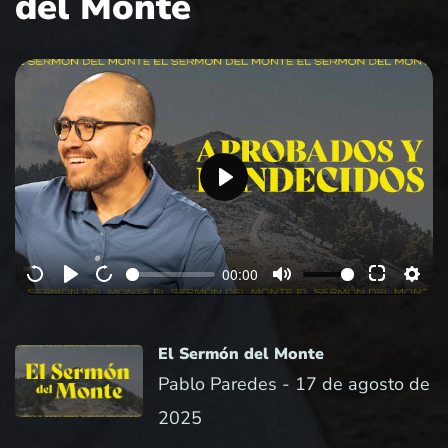
del Monte
P
l
a
00:00
y
El Sermón del Monte
Pablo Paredes -
17 de agosto de
2025