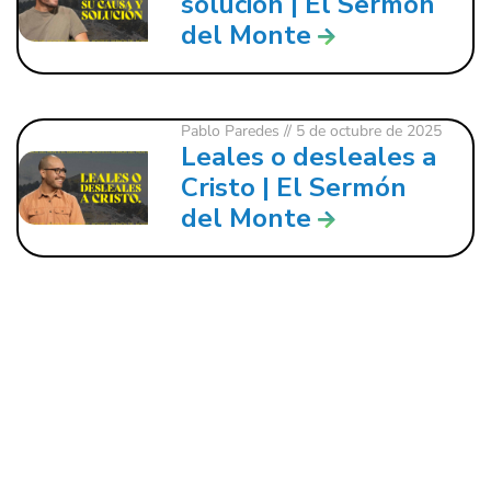
solución | El Sermón
del Monte
Pablo Paredes
// 5 de octubre de 2025
Leales o desleales a
Cristo | El Sermón
del Monte
121 W. CRAWFORD ST.
DALTON, GA 30720