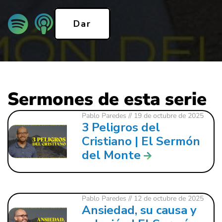
Dar
Sermones de esta serie
Pablo Paredes
// 19 de octubre de 2025
3 Peligros del
Cristiano | El Sermón
del Monte
Pablo Paredes
// 12 de octubre de 2025
Ansiedad, su causa y