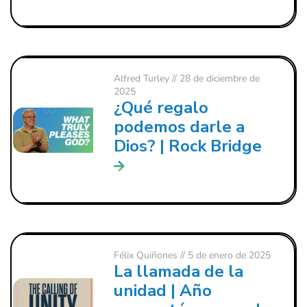
Alfred Turley
// 28 de diciembre de
2025
¿Qué regalo
podemos darle a
Dios? | Rock Bridge
Félix Quiñones
// 5 de enero de 2025
La llamada de la
unidad | Año