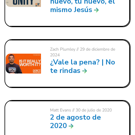
nuevo, tú nuevo, el
mismo Jesús
Zach Plumley
// 29 de diciembre de
2024
¿Vale la pena? | No
te rindas
Matt Evans
// 30 de julio de 2020
2 de agosto de
2020