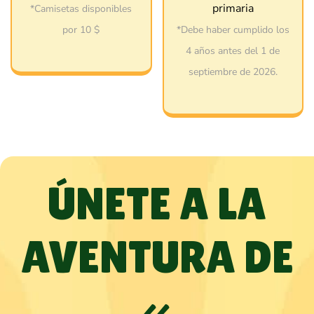
primaria
*Camisetas disponibles
por 10 $
*Debe haber cumplido los
4 años antes del 1 de
septiembre de 2026.
ÚNETE A LA
AVENTURA DE
«