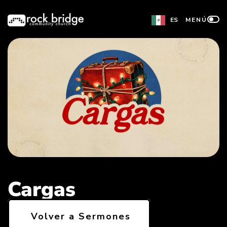
Ir
ES
MENÚ
al
contenido
Cargas
Volver a Sermones