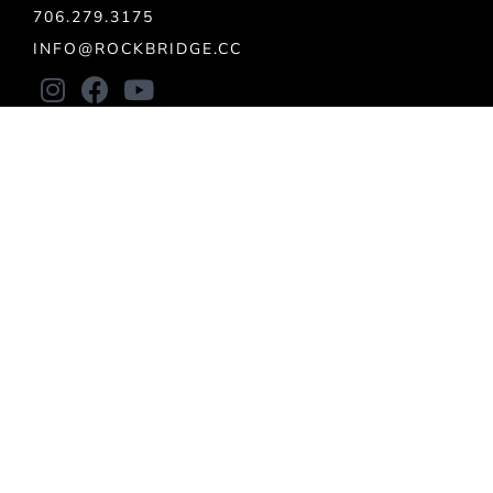
706.279.3175
INFO@ROCKBRIDGE.CC
Acerca de
UBICACIONES
VISIÓN
PERSONAL
CREENCIAS
ESTATUTOS
Conectar
COMPROMISO TOTAL
PRÓXIMOS EVENTOS