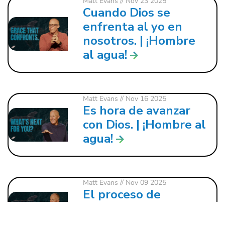
Matt Evans
// Nov 23 2025
Cuando Dios se
enfrenta al yo en
nosotros. | ¡Hombre
al agua!
Matt Evans
// Nov 16 2025
Es hora de avanzar
con Dios. | ¡Hombre al
agua!
Matt Evans
// Nov 09 2025
El proceso de
restauración. |
¡Hombre al agua!