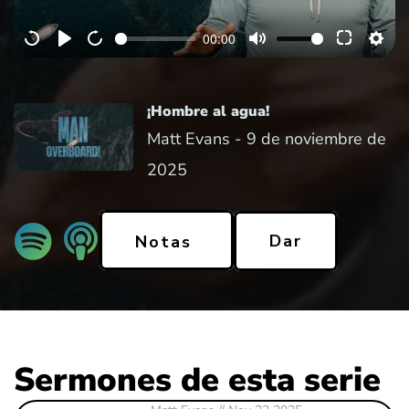
a
00:00
y
¡Hombre al agua!
Matt Evans -
9 de noviembre de
2025
Dar
Notas
Sermones de esta serie