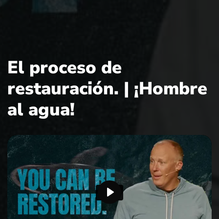
El proceso de
restauración. | ¡Hombre
al agua!
P
l