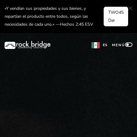
Ir
«Y vendían sus propiedades y sus bienes, y
TWO45
al
repartían el producto entre todos, según las
Dar
necesidades de cada uno.» —Hechos 2:45 ESV
contenido
ES
MENÚ