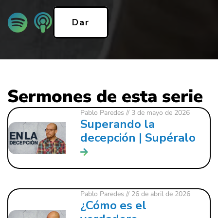
Dar
Sermones de esta serie
Pablo Paredes
// 3 de mayo de 2026
Superando la
decepción | Supéralo
Pablo Paredes
// 26 de abril de 2026
¿Cómo es el