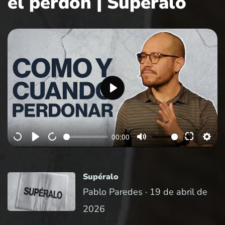
el perdón | Supéralo
P
l
a
00:00
y
Supéralo
Pablo Paredes ·
19 de abril de
2026