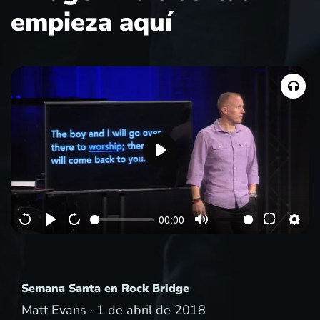
empieza aquí
P
l
a
00:00
y
Semana Santa en Rock Bridge
Matt Evans ·
1 de abril de 2018