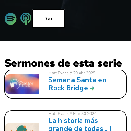
Dar
Sermones de esta serie
Matt Evans
// 20 abr 2025
Semana Santa en
Rock Bridge
Matt Evans
// Mar 30 2024
La historia más
grande de todas... |