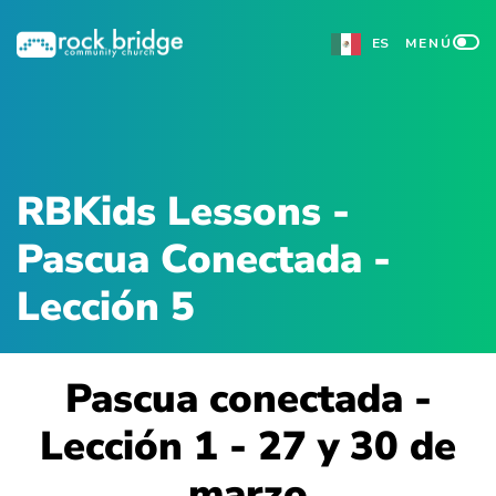
Ir
ES
MENÚ
al
contenido
RBKids Lessons -
Pascua Conectada -
Lección 5
Pascua conectada -
Lección 1 - 27 y 30 de
marzo